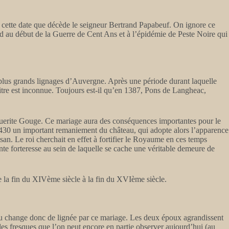
à cette date que décède le seigneur Bertrand Papabeuf. On ignore ce
ond au début de la Guerre de Cent Ans et à l’épidémie de Peste Noire qui
 plus grands lignages d’Auvergne. Après une période durant laquelle
titre est inconnue. Toujours est-il qu’en 1387, Pons de Langheac,
guerite Gouge. Ce mariage aura des conséquences importantes pour le
1430 un important remaniement du château, qui adopte alors l’apparence
san. Le roi cherchait en effet à fortifier le Royaume en ces temps
te forteresse au sein de laquelle se cache une véritable demeure de
de la fin du XIVème siècle à la fin du XVIème siècle.
eau change donc de lignée par ce mariage. Les deux époux agrandissent
 les fresques que l’on peut encore en partie observer aujourd’hui (au