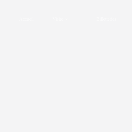
Passer
au
contenu
Accueil
Visite
Billetteries