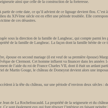
eigneurie ainsi que celle de la construction de la forteresse.
rtir de cette date, ce qu’il advient de ce lignage devient flou. C’est 
milieu du XIVème siècle est en effet une période troublée. Elle corresp
victime de ces désastres.
ogée sous la direction de la famille de Langheac, qui compte parmi les
priété de la famille de Langheac. La façon dont la famille hérite de ce 
ère, épouse en second mariage (il est veuf de sa première épouse) Mar
, évêque de Clermont. Cet homme influent va financer dans les années 
nt de l’aide du roi de France Charles VII, dont il était un ardant parti
ériel de Martin Gouge, le château de Domeyrat devient alors une imposan
ccèdent à la tête du château, sur une période d’environ deux siècles : 
use Jean de La Rochefoucauld. La propriété de la seigneurie et du chât
e. Ce sont également eux qui font rénover l’intérieur en faisant peindre