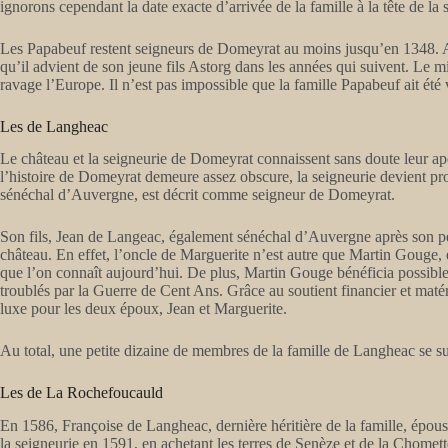
ignorons cependant la date exacte d’arrivée de la famille à la tête de la s
Les Papabeuf restent seigneurs de Domeyrat au moins jusqu’en 1348. A pa
qu’il advient de son jeune fils Astorg dans les années qui suivent. Le 
ravage l’Europe. Il n’est pas impossible que la famille Papabeuf ait été 
Les de Langheac
Le château et la seigneurie de Domeyrat connaissent sans doute leur ap
l’histoire de Domeyrat demeure assez obscure, la seigneurie devient pro
sénéchal d’Auvergne, est décrit comme seigneur de Domeyrat.
Son fils, Jean de Langeac, également sénéchal d’Auvergne après son p
château. En effet, l’oncle de Marguerite n’est autre que Martin Gouge
que l’on connaît aujourd’hui. De plus, Martin Gouge bénéficia possibleme
troublés par la Guerre de Cent Ans. Grâce au soutient financier et mat
luxe pour les deux époux, Jean et Marguerite.
Au total, une petite dizaine de membres de la famille de Langheac se su
Les de La Rochefoucauld
En 1586, Françoise de Langheac, dernière héritière de la famille, épo
la seigneurie en 1591, en achetant les terres de Senèze et de la Chomett