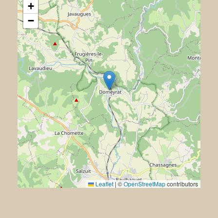
+
−
Leaflet
|
©
OpenStreetMap
contributors