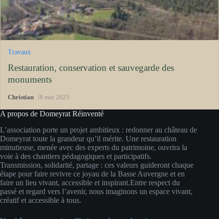
Travaux
Restauration, conservation et sauvegarde des
monuments
/
Christian
8 mai 2025
A propos de Domeyrat Réinventé
L’association porte un projet ambitieux : redonner au château de
Domeyrat toute la grandeur qu’il mérite. Une restauration
minutieuse, menée avec des experts du patrimoine, ouvrira la
voie à des chantiers pédagogiques et participatifs.
Transmission, solidarité, partage : ces valeurs guideront chaque
étape pour faire revivre ce joyau de la Basse Auvergne et en
faire un lieu vivant, accessible et inspirant.Entre respect du
passé et regard vers l’avenir, nous imaginons un espace vivant,
créatif et accessible à tous.