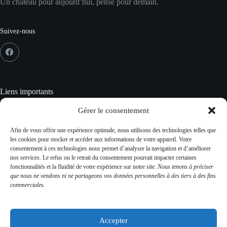
Un château pour aujourd’hui, pensé pour demain.
Suivez-nous
Liens importants
Crédits
Gérer le consentement
Mentions Légales
Données personnelles
Afin de vous offrir une expérience optimale, nous utilisons des technologies telles que
Gestion des cookies
les cookies pour stocker et accéder aux informations de votre appareil. Votre
Plan du site
consentement à ces technologies nous permet d’analyser la navigation et d’améliorer
CGV
nos services. Le refus ou le retrait du consentement pourrait impacter certaines
fonctionnalités et la fluidité de votre expérience sur notre site.
Nous tenons à préciser
que nous ne vendons ni ne partageons vos données personnelles à des tiers à des fins
commerciales.
Contact Info
Adresse :
Accepter
481 rue du château 43230 Domeyrat