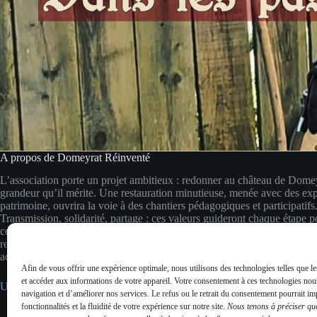
A propos de Domeyrat Réinventé
L’association porte un projet ambitieux : redonner au château de Domey
grandeur qu’il mérite. Une restauration minutieuse, menée avec des exp
patrimoine, ouvrira la voie à des chantiers pédagogiques et participatifs
Transmission, solidarité, partage : ces valeurs guideront chaque étape po
ce joyau de la Basse Auvergne et en faire un lieu vivant, accessible et i
respect du passé et regard vers l’avenir, nous imaginons un espace vivant
accessible à tous.
Afin de vous offrir une expérience optimale, nous utilisons des technologies telles que l
et accéder aux informations de votre appareil. Votre consentement à ces technologies nou
Un château pour aujourd’hui, pensé pour demain.
navigation et d’améliorer nos services. Le refus ou le retrait du consentement pourrait im
fonctionnalités et la fluidité de votre expérience sur notre site.
Nous tenons à préciser qu