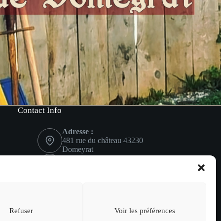
Contact Info
Adresse :
481 rue du château 43230
Domeyrat
Mobile:
06 02 43 69 75
Contactez-nous
Refuser
Voir les préférences