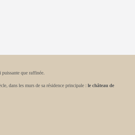
 puissante que raffinée.
le, dans les murs de sa résidence principale :
le château de