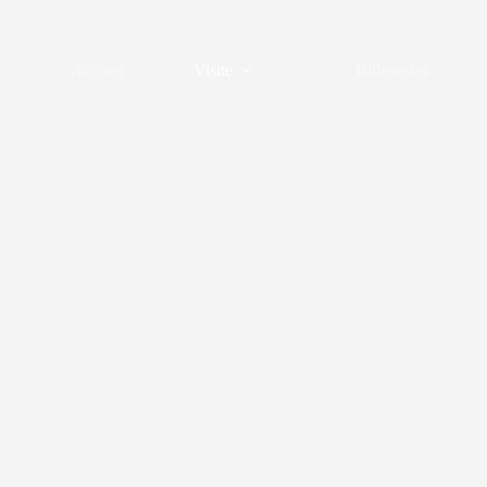
Passer
au
contenu
Accueil
Visite
Billetteries