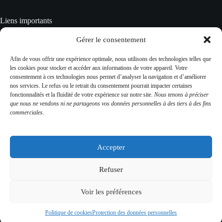
Liens importants
Crédits
Gérer le consentement
Mentions Légales
Données personnelles
Afin de vous offrir une expérience optimale, nous utilisons des technologies telles que
Gestion des cookies
les cookies pour stocker et accéder aux informations de votre appareil. Votre
Plan du site
consentement à ces technologies nous permet d’analyser la navigation et d’améliorer
CGV
nos services. Le refus ou le retrait du consentement pourrait impacter certaines
fonctionnalités et la fluidité de votre expérience sur notre site.
Nous tenons à préciser
que nous ne vendons ni ne partageons vos données personnelles à des tiers à des fins
commerciales.
Contact Info
Adresse :
Accepter
481 rue du château 43230 Domeyrat
Mobile:
Refuser
06 02 43 69 75
Voir les préférences
Contactez-nous
Copyright © 2026 - Château de Domeyrat – Domeyrat
Politique de cookies
Protection des données personnelles
Réinventé !