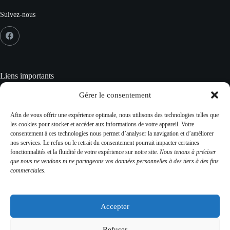
Suivez-nous
Liens importants
Crédits
Gérer le consentement
Mentions Légales
Données personnelles
Afin de vous offrir une expérience optimale, nous utilisons des technologies telles que
Gestion des cookies
les cookies pour stocker et accéder aux informations de votre appareil. Votre
Plan du site
consentement à ces technologies nous permet d’analyser la navigation et d’améliorer
CGV
nos services. Le refus ou le retrait du consentement pourrait impacter certaines
fonctionnalités et la fluidité de votre expérience sur notre site.
Nous tenons à préciser
que nous ne vendons ni ne partageons vos données personnelles à des tiers à des fins
commerciales.
Contact Info
Adresse :
Accepter
481 rue du château 43230 Domeyrat
Mobile:
Refuser