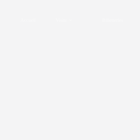
Passer
au
contenu
Accueil
Visite
Billetteries