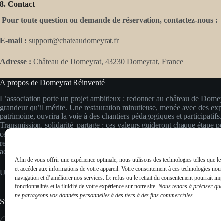
8. Contact
Pour toute question ou demande de réservation, contactez-nous :
E-mail :
support@chateaudomeyrat.fr
Adresse :
Château de Domeyrat, 43230 Domeyrat, France
A propos de Domeyrat Réinventé
L’association porte un projet ambitieux : redonner au château de Domey
grandeur qu’il mérite. Une restauration minutieuse, menée avec des exp
patrimoine, ouvrira la voie à des chantiers pédagogiques et participatifs
Transmission, solidarité, partage : ces valeurs guideront chaque étape po
ce joyau de la Basse Auvergne et en faire un lieu vivant, accessible et i
respect du passé et regard vers l’avenir, nous imaginons un espace vivant
accessible à tous.
Afin de vous offrir une expérience optimale, nous utilisons des technologies telles que l
et accéder aux informations de votre appareil. Votre consentement à ces technologies nou
Un château pour aujourd’hui, pensé pour demain.
navigation et d’améliorer nos services. Le refus ou le retrait du consentement pourrait im
fonctionnalités et la fluidité de votre expérience sur notre site.
Nous tenons à préciser qu
ne partageons vos données personnelles à des tiers à des fins commerciales.
Suivez-nous