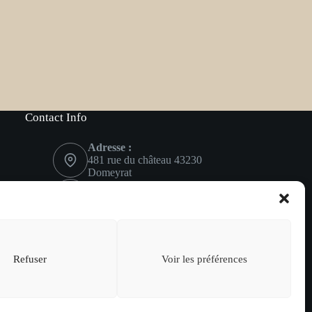
Contact Info
Adresse :
481 rue du château 43230
Domeyrat
Mobile:
06 02 43 69 75
Contactez-nous
Refuser
Voir les préférences