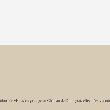
ations de
visites en groupe
au Château de Domeyrat, effectuées via notr