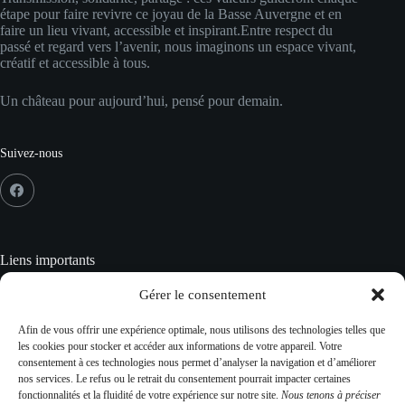
étape pour faire revivre ce joyau de la Basse Auvergne et en
faire un lieu vivant, accessible et inspirant.Entre respect du
passé et regard vers l’avenir, nous imaginons un espace vivant,
créatif et accessible à tous.
Un château pour aujourd’hui, pensé pour demain.
Suivez-nous
Liens importants
Crédits
Gérer le consentement
Mentions Légales
Données personnelles
Afin de vous offrir une expérience optimale, nous utilisons des technologies telles que
Gestion des cookies
les cookies pour stocker et accéder aux informations de votre appareil. Votre
Plan du site
consentement à ces technologies nous permet d’analyser la navigation et d’améliorer
CGV
nos services. Le refus ou le retrait du consentement pourrait impacter certaines
fonctionnalités et la fluidité de votre expérience sur notre site.
Nous tenons à préciser